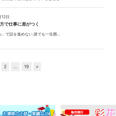
月12日
方で仕事に差がつく
」で話を進めない 誰でも一生懸...
2
…
19
»