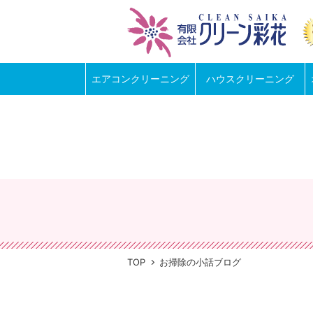
Warning
: Undefined array key 0 in
/home/cleansaika/c-saika.jp
Warning
: Attempt to read property "cat_name" on null in
/home/
Warning
: Undefined array key 0 in
/home/cleansaika/c-saika.jp
Warning
: Attempt to read property "category_nicename" on null
エアコンクリーニング
ハウスクリーニング
TOP
お掃除の小話ブログ