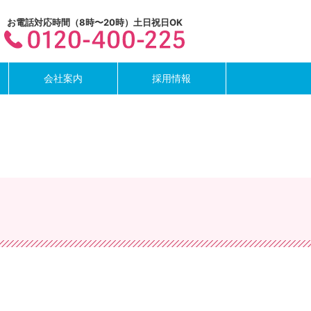
お電話対応時間（8時〜20時）土日祝日OK
/archive.php
on line
5
mes/saika/archive.php
on line
6
会社案内
採用情報