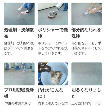
処理剤・洗剤散
ポリシャーで洗
部分的な汚れを
布
浄
洗浄
処理剤・洗剤散布後
ポリシャーに綿パッ
部分的なシミも、手
はブラシで２回磨き
トをつけて汚れを洗
作業でキレイにして
ます。
浄していきます。
いきます。
プロ用絨毯洗浄
汚れがこんな
明るくなりまし
機
に！
た
70度の水蒸気をか
内側に潜んでいる汚
上が洗浄前で、下が