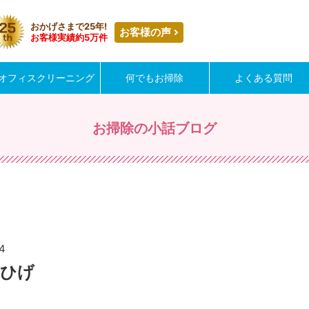
おかげさまで25年!
お客様の声
お客様実績約5万件
オフィスクリーニング
何でもお掃除
よくある質問
お掃除の小話ブログ
14
のひげ